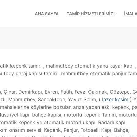
ANA SAYFA
TAMIR HIZMETLERIMIZ
İMAL
ik kepenk tamiri , mahmutbey otomatik yana kayar kapı ,
utbey garaj kapısı tamiri , mahmutbey otomatik panjur tami
os, Çınar, Demirkapı, Evren, Fatih, Fevzi Çakmak, Göztepe, Gü
razlı, Mahmutbey, Sancaktepe, Yavuz Selim, (
lazer kesim
) Y
 mahalelerine köylerine bozulan arıza yapan eski kepenk, pa
ndüstriyel kapı, bahçe kapısı, motorlu kepenk Tamiri, motorlu
tomatik kepenk ve otomatik motorlu kapı, Radarlı kapı,
ım onarım servisi, Kepenk, Panjur, Fotoselli Kapı, Bahçe,