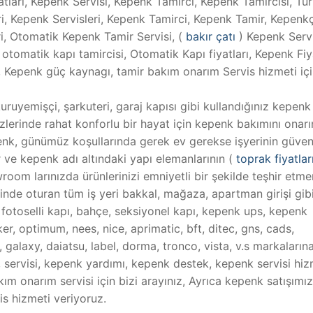
atlari, Kepenk Servisi, Kepenk Tamirci, Kepenk Tamircisi, Tü
i, Kepenk Servisleri, Kepenk Tamirci, Kepenk Tamir, Kepenkç
, Otomatik Kepenk Tamir Servisi, (
bakır çatı
) Kepenk Servi
otomatik kapı tamircisi, Otomatik Kapı fiyatları, Kepenk Fiya
, Kepenk güç kaynagı, tamir bakım onarım Servis hizmeti iç
kuruyemişçi, şarkuteri, garaj kapısı gibi kullandığınız kepenk
izlerinde rahat konforlu bir hayat için kepenk bakımını onarı
enk, günümüz koşullarında gerek ev gerekse işyerinin güven
 ve kepenk adı altındaki yapı elemanlarının (
toprak fiyatlar
m larınızda ürünlerinizi emniyetli bir şekilde teşhir etme
sinde oturan tüm iş yeri bakkal, mağaza, apartman girişi gib
, fotoselli kapı, bahçe, seksiyonel kapı, kepenk ups, kepenk
, optimum, nees, nice, aprimatic, bft, ditec, gns, cads,
galaxy, daiatsu, label, dorma, tronco, vista, v.s markaların
i, servisi, kepenk yardımı, kepenk destek, kepenk servisi hiz
kım onarım servisi için bizi arayınız, Ayrıca kepenk satışımız
s hizmeti veriyoruz.