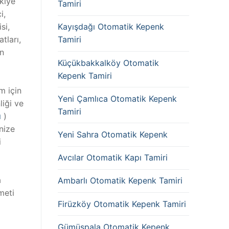
rkiye
Tamiri
i,
si,
Kayışdağı Otomatik Kepenk
tları,
Tamiri
in
Küçükbakkalköy Otomatik
Kepenk Tamiri
m için
Yeni Çamlıca Otomatik Kepenk
liği ve
Tamiri
ı
)
nize
Yeni Sahra Otomatik Kepenk
i
Avcılar Otomatik Kapı Tamiri
a
Ambarlı Otomatik Kepenk Tamiri
meti
Firüzköy Otomatik Kepenk Tamiri
Gümüşpala Otomatik Kepenk