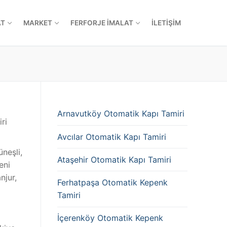
AT
MARKET
FERFORJE İMALAT
İLETIŞIM
Arnavutköy Otomatik Kapı Tamiri
ri
Avcılar Otomatik Kapı Tamiri
neşli,
Ataşehir Otomatik Kapı Tamiri
eni
njur,
Ferhatpaşa Otomatik Kepenk
Tamiri
İçerenköy Otomatik Kepenk