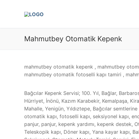
İçeriğe
atla
Mahmutbey Otomatik Kepenk
mahmutbey otomatik kepenk , mahmutbey otomat
mahmutbey otomatik fotoselli kapı tamiri , mahm
Bağcılar Kepenk Servisi; 100. Yıl, Bağlar, Barbar
Hürriyet, İnönü, Kazım Karabekir, Kemalpaşa, Ki
Mahalle, Yenigün, Yıldıztepe, Bağcılar semtlerine
otomatik kapı, fotoselli kapı, seksiyonel kapı, e
panjur, panjur, kepenk yardımı, kepenk destek, O
Teleskopik kapı, Döner kapı, Yana kayar kapı, Bak