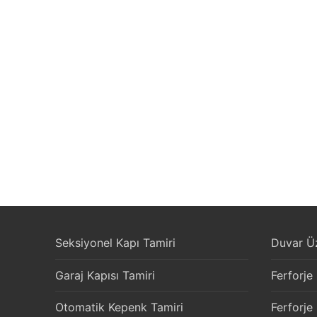
Seksiyonel Kapı Tamiri
Duvar Üz
Garaj Kapısı Tamiri
Ferforje
Otomatik Kepenk Tamiri
Ferforje