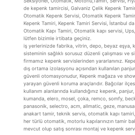
Seksiyonel, Otomatik, Motorlu,Tamiri, Servisi, Fiy
de kepenk tamircisi, Galvaniz Çelik Kepenk Tamir
Otomatik Kepenk Servisi, Otomatik Kepenk Tamiri
Kepenk Tamiri, Kepenk Tamiri Servisi, İstanbul da 
Otomatik Kapı Tamiri, Otomatik kapı servisi, Ups
lütfen bizimle irtibata geçiniz.
iş yerlerinizde fabrika, vitrin, depo, beyaz eşya, 
sisteminin sağlıklı sorusuz düzenli çalışması ve s
firmamız kepenk servislerinden yararlanınız. Kep
dış ortama izolasyonu açısından kullanılan panjur
güvenli otomasyonudur, Kepenk mağaza ve showroo
yarayan güvenli koruma araçlarıdır. Bağcılar ilçe
kullanım alanlarında kullandığınız kepenk, panjur
kumanda, elero, mosel, çoka, remco, somfy, becker
panasonik, selectro, acm, allmatic, geze, manusa, 
anakart tamir, teknik servis, otomatik kapı tamir
her türlü otomatik, motorlu kapılarınızın tamir ba
mevcut olup satış sonrası montaj ve kepenk servi