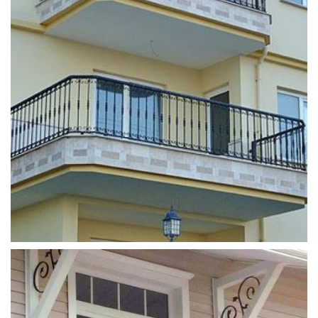
ferforje_balkon_korkulugu (1)