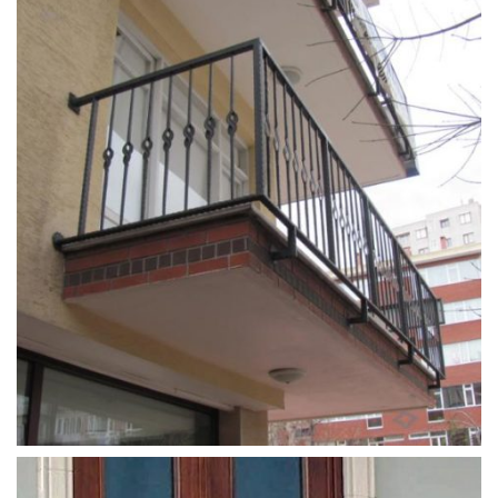
ferforje_balkon_korkulugu (14)