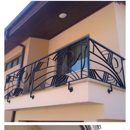
ferforje_balkon_korkulugu (13)