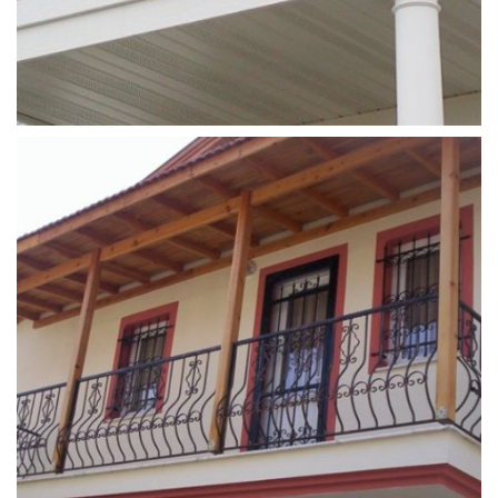
ferforje_balkon_korkulugu (7)