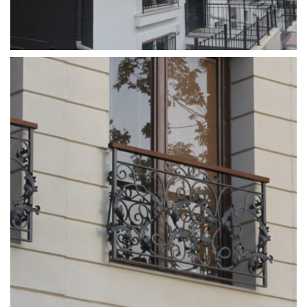
ferforje_balkon_korkulugu (9)