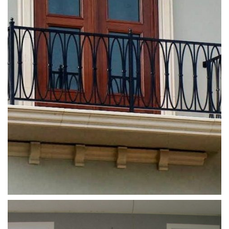
ferforje_balkon_korkulugu (15)