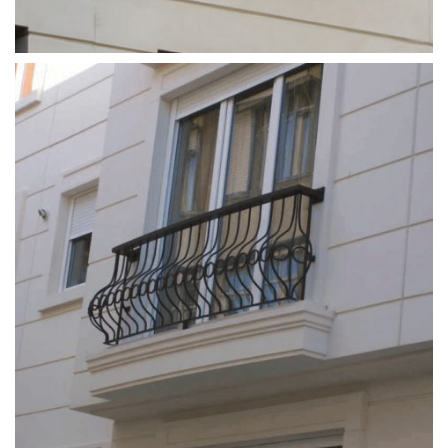
ferforje_balkon_korkulugu (10)