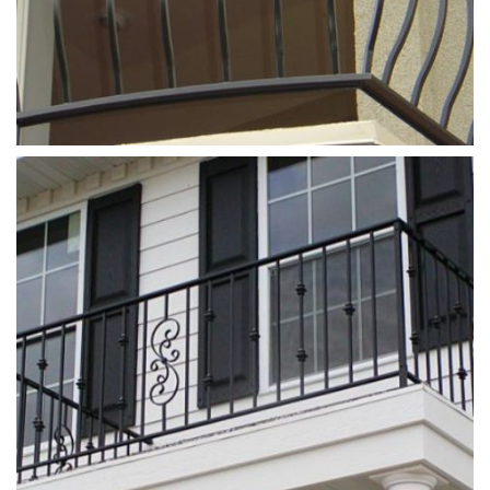
ferforje_balkon_korkulugu (6)