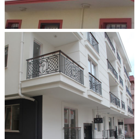
ferforje_balkon_korkulugu (8)