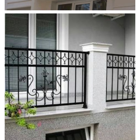
ferforje_balkon_korkulugu (11)