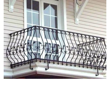
ferforje_balkon_korkulugu (2)