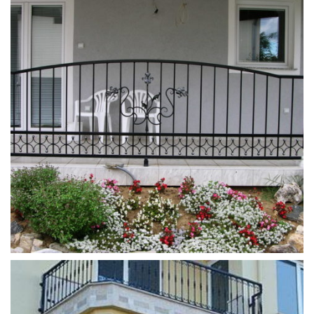
ferforje_balkon_korkulugu (16)