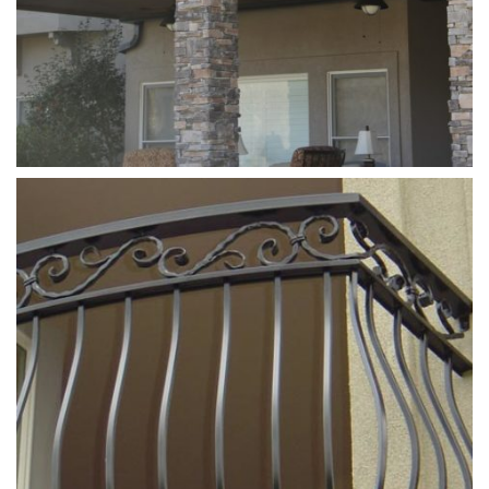
ferforje_balkon_korkulugu (5)