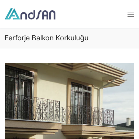
İçeriğe
atla
Ferforje Balkon Korkuluğu