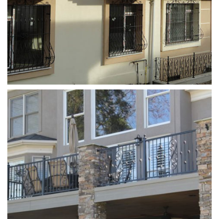
ferforje_balkon_korkulugu (4)