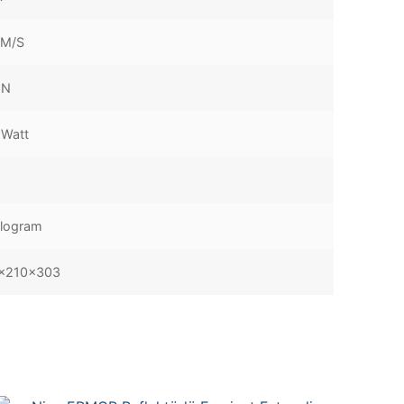
CM/S
 N
 Watt
ilogram
x210x303