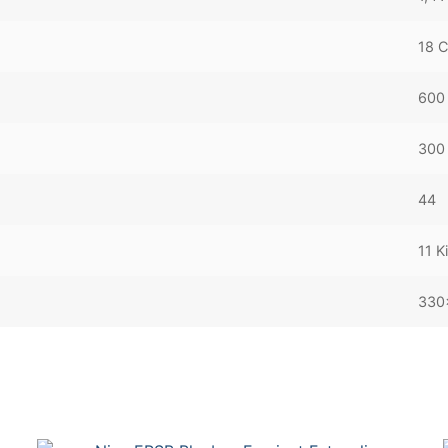
18 
600
300
44
11 K
330