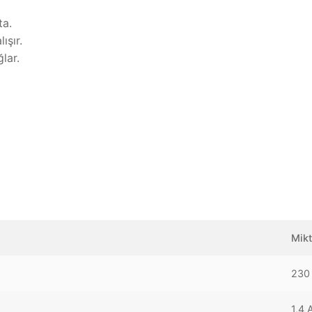
ta.
ışır.
lar.
Mikt
230
1,4 