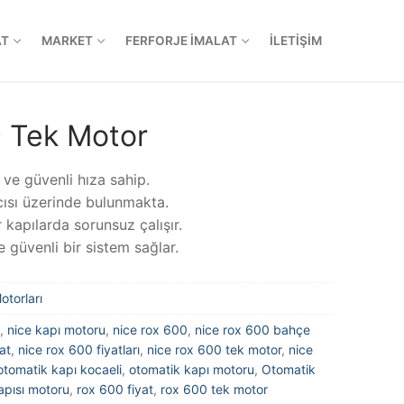
AT
MARKET
FERFORJE İMALAT
İLETIŞIM
 Tek Motor
 ve güvenli hıza sahip.
ıcısı üzerinde bulunmakta.
kapılarda sorunsuz çalışır.
e güvenli bir sistem sağlar.
torları
,
nice kapı motoru
,
nice rox 600
,
nice rox 600 bahçe
at
,
nice rox 600 fiyatları
,
nice rox 600 tek motor
,
nice
otomatik kapı kocaeli
,
otomatik kapı motoru
,
Otomatik
apısı motoru
,
rox 600 fiyat
,
rox 600 tek motor